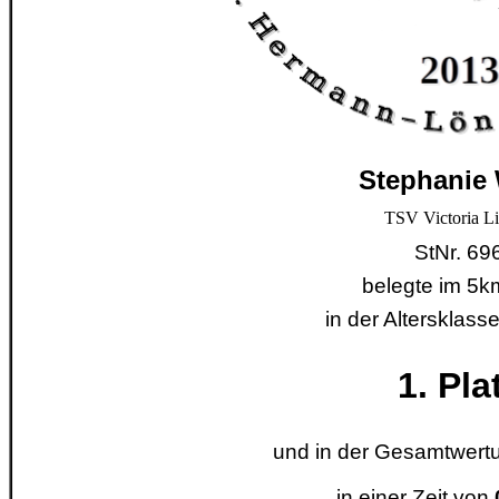
Stephanie
TSV Victoria L
StNr. 69
belegte im 5k
in der Altersklas
1. Pla
und in der Gesamtwertu
in einer Zeit von