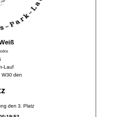
 Weiß
inden
6
m-Lauf
se W30 den
tz
ng den 3. Platz
00:19:52