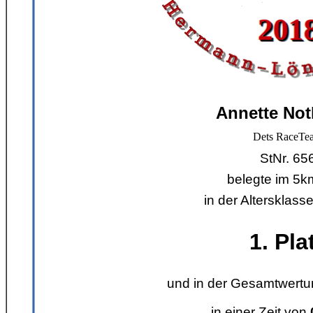
Annette Not
Dets RaceTe
StNr. 65
belegte im 5k
in der Altersklas
1. Pla
und in der Gesamtwertu
in einer Zeit von