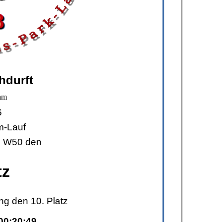
hdurft
am
6
m-Lauf
se W50 den
tz
ng den 10. Platz
00:20:49