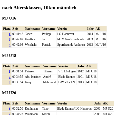
nach Altersklassen, 10km männlich
MJ U16
Platz
Zeit
Nachname
Vorname
Verein
Jahr
AK
1
00:41:47
Tabert
Philipp
LG Hannover
2014
MJ U16
2
00:42:02
Kauffels
Jan
MTV Groß-Buchholz
2003
MJ U16
3
00:42:08
Wehrhahn
Patrick
Sportfreunde Anderten
2013
MJ U16
MJ U18
Platz
Zeit
Nachname
Vorname
Verein
Jahr
AK
1
00:31:51
Petersen
Tilmann
VfL Löningen
2012
MJ U18
2
00:34:55
Abu Isneineh
André
Blade Runner
2001
MJ U18
3
00:35:54
Kanj
Mahmoud
LAV ZEVEN
2013
MJ U18
MJ U20
Platz
Zeit
Nachname
Vorname
Verein
Jahr
AK
1
00:32:59
Kuhlmann
Timo
Blade Runner/ LG Hannover
2009
MJ U20
2
00:34:25
Waldmann
Moritz
2003
MJ U20