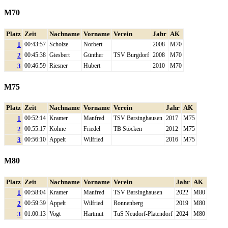
M70
Platz
Zeit
Nachname
Vorname
Verein
Jahr
AK
1
00:43:57
Scholze
Norbert
2008
M70
2
00:45:38
Giesbert
Günther
TSV Burgdorf
2008
M70
3
00:46:59
Riesner
Hubert
2010
M70
M75
Platz
Zeit
Nachname
Vorname
Verein
Jahr
AK
1
00:52:14
Kramer
Manfred
TSV Barsinghausen
2017
M75
2
00:55:17
Köhne
Friedel
TB Stöcken
2012
M75
3
00:56:10
Appelt
Wilfried
2016
M75
M80
Platz
Zeit
Nachname
Vorname
Verein
Jahr
AK
1
00:58:04
Kramer
Manfred
TSV Barsinghausen
2022
M80
2
00:59:39
Appelt
Wilfried
Ronnenberg
2019
M80
3
01:00:13
Vogt
Hartmut
TuS Neudorf-Platendorf
2024
M80