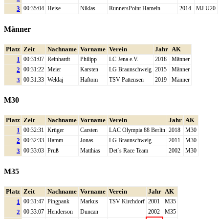
3
00:35:04
Heise
Niklas
RunnersPoint Hameln
2014
MJ U20
Männer
Platz
Zeit
Nachname
Vorname
Verein
Jahr
AK
1
00:31:07
Reinhardt
Philipp
LC Jena e.V.
2018
Männer
2
00:31:22
Meier
Karsten
LG Braunschweig
2015
Männer
3
00:31:33
Weldaj
Haftom
TSV Pattensen
2019
Männer
M30
Platz
Zeit
Nachname
Vorname
Verein
Jahr
AK
1
00:32:31
Krüger
Carsten
LAC Olympia 88 Berlin
2018
M30
2
00:32:33
Hamm
Jonas
LG Braunschweig
2011
M30
3
00:33:03
Pruß
Matthias
Det`s Race Team
2002
M30
M35
Platz
Zeit
Nachname
Vorname
Verein
Jahr
AK
1
00:31:47
Pingpank
Markus
TSV Kirchdorf
2001
M35
2
00:33:07
Henderson
Duncan
2002
M35