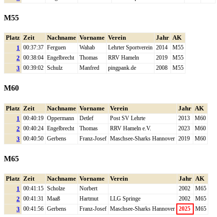
M55
Platz
Zeit
Nachname
Vorname
Verein
Jahr
AK
1
00:37:37
Ferguen
Wahab
Lehrter Sportverein
2014
M55
2
00:38:04
Engelbrecht
Thomas
RRV Hameln
2019
M55
3
00:39:02
Schulz
Manfred
pingpank.de
2008
M55
M60
Platz
Zeit
Nachname
Vorname
Verein
Jahr
AK
1
00:40:19
Oppermann
Detlef
Post SV Lehrte
2013
M60
2
00:40:24
Engelbrecht
Thomas
RRV Hameln e.V.
2023
M60
3
00:40:50
Gerbens
Franz-Josef
Maschsee-Sharks Hannover
2019
M60
M65
Platz
Zeit
Nachname
Vorname
Verein
Jahr
AK
1
00:41:15
Scholze
Norbert
2002
M65
2
00:41:31
Maaß
Hartmut
LLG Springe
2002
M65
3
00:41:56
Gerbens
Franz-Josef
Maschsee-Sharks Hannover
2025
M65