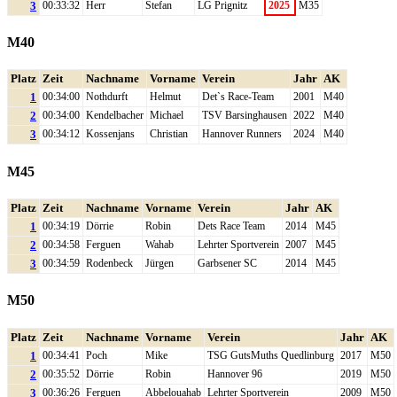
3
00:33:32
Herr
Stefan
LG Prignitz
2025
M35
M40
Platz
Zeit
Nachname
Vorname
Verein
Jahr
AK
1
00:34:00
Nothdurft
Helmut
Det`s Race-Team
2001
M40
2
00:34:00
Kendelbacher
Michael
TSV Barsinghausen
2022
M40
3
00:34:12
Kossenjans
Christian
Hannover Runners
2024
M40
M45
Platz
Zeit
Nachname
Vorname
Verein
Jahr
AK
1
00:34:19
Dörrie
Robin
Dets Race Team
2014
M45
2
00:34:58
Ferguen
Wahab
Lehrter Sportverein
2007
M45
3
00:34:59
Rodenbeck
Jürgen
Garbsener SC
2014
M45
M50
Platz
Zeit
Nachname
Vorname
Verein
Jahr
AK
1
00:34:41
Poch
Mike
TSG GutsMuths Quedlinburg
2017
M50
2
00:35:52
Dörrie
Robin
Hannover 96
2019
M50
3
00:36:26
Ferguen
Abbelouahab
Lehrter Sportverein
2009
M50