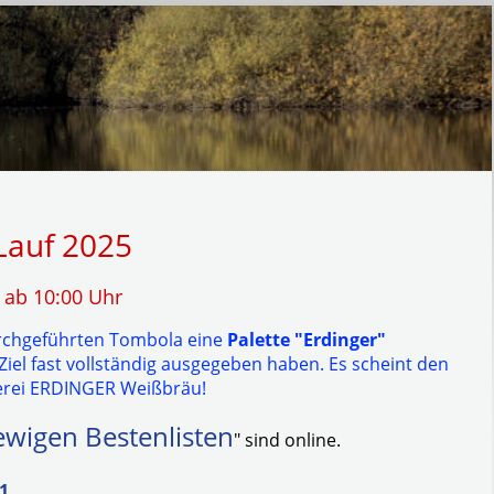
Lauf 2025
 ab 10:00 Uhr
durchgeführten Tombola eine
Palette "Erdinger"
iel fast vollständig ausgegeben haben. Es scheint den
uerei ERDINGER Weißbräu!
ewigen Bestenlisten
" sind online.
01
.