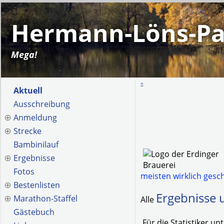
Hermann-Löns-Pa
Mega!
Aktuell
Ausschreibung
Anmeldung
Strecke
Bambinilauf
Ergebnisse
Fotos
meisten wirklich ges
Bestenlisten
Ergebnisse
Marathon-Staffel
Alle
Gästebuch
Für die Statistiker un