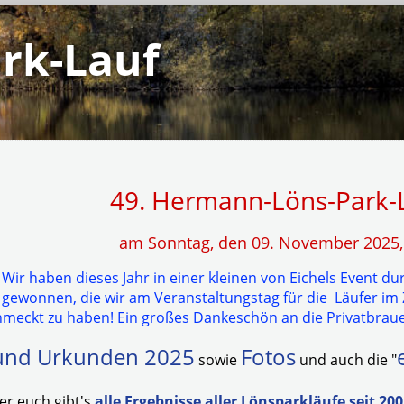
rk-Lauf
49. Hermann-Löns-Park-
am Sonntag, den 09. November 2025,
Wir haben dieses Jahr in einer kleinen von Eichels Event 
gewonnen, die wir am Veranstaltungstag für die Läufer im Z
chmeckt zu haben! Ein großes Dankeschön an die Privatbra
 und Urkunden 2025
Fotos
sowie
und auch die "
ter euch gibt's
alle Ergebnisse aller Lönsparkläufe seit 20